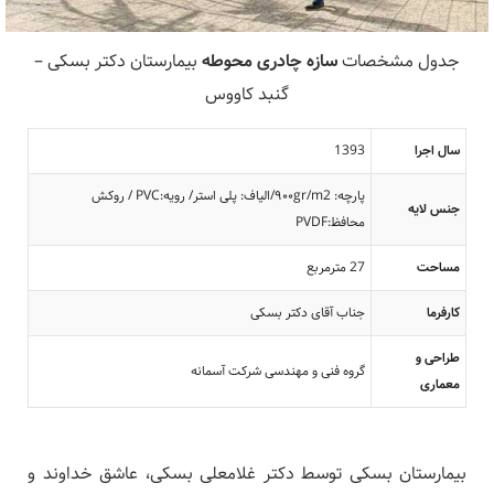
جدول مشخصات
سازه چادری محوطه
بیمارستان دکتر بسکی –
گنبد کاووس
سال اجرا
1393
پارچه: ۹۰۰gr/m2/الیاف: پلی استر/ رویه:PVC / روکش
جنس لایه
محافظ:PVDF
مساحت
27 مترمربع
کارفرما
جناب آقای دکتر بسکی
طراحی و
گروه فنی و مهندسی شرکت آسمانه
معماری
بیمارستان بسکی توسط دکتر غلامعلی بسکی، عاشق خداوند و