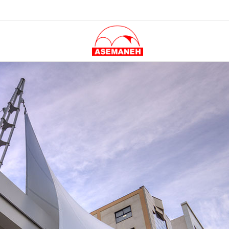
ازه چادری سردرب رستوران هیگ برگر – مشهد
اشتراک گذاری