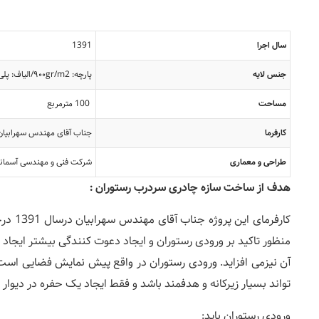
سال اجرا
1391
جنس لایه
پارچه: ۹۰۰gr/m2/الیاف: پلی استر/ رویه:PVC / روکش محافظ:PVDF
مساحت
100 مترمربع
کارفرما
جناب آقای مهندس سهرابیان
طراحی و معماری
شرکت فنی و مهندسی آسمان
هدف از ساخت سازه چادری سردرب رستوران
:
کارفر
منظور تاکید بر ورودی رستوران و ایجاد دعوت کنندگی بیشتر ایجاد 
آن نیزمی افزاید. ورودی رستوران در واقع پیش نمایش فضایی است
تواند بسیار زیرکانه و هدفمند باشد و فقط ایجاد یک حفره در دیوار 
ورودی رستوران باید: