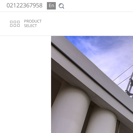
02122367958
En
PRODUCT
SELECT