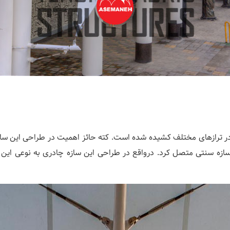
ین پروژه از نوع زین اسبی دو قلو میباشد که از 6 نقطه در ترازهای مختلف کشیده شده است. کته حا
ه سنتی متصل کرد. درواقع در طراحی این سازه چادری به نوعی این س